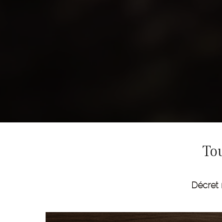
Tou
Décret r