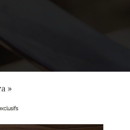
ra »
exclusifs