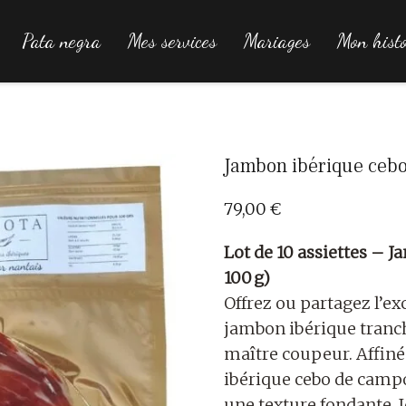
Pata negra
Mes services
Mariages
Mon histo
Jambon ibérique cebo
79,00
€
Lot de 10 assiettes – 
100 g)
Offrez ou partagez l’ex
jambon ibérique tranch
maître coupeur. Affin
ibérique cebo de campo
une texture fondante.