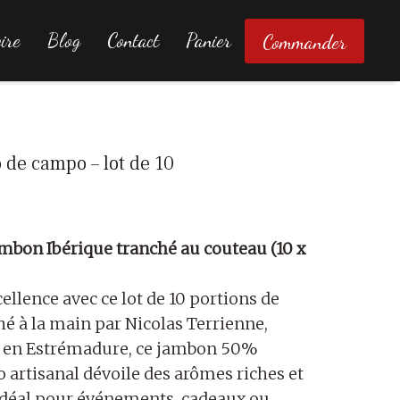
ire
Blog
Contact
Panier
Commander
 de campo – lot de 10
Jambon Ibérique tranché au couteau (10 x
cellence avec ce lot de 10 portions de
é à la main par Nicolas Terrienne,
é en Estrémadure, ce jambon 50%
 artisanal dévoile des arômes riches et
 Idéal pour événements, cadeaux ou