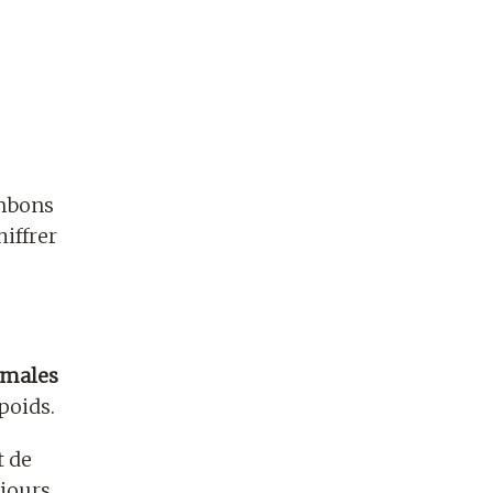
mbons
hiffrer
imales
poids.
t de
 jours