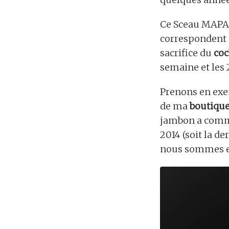
Ce Sceau MAPA es
correspondent 
sacrifice du
co
semaine et les 
Prenons en ex
de ma
boutiqu
jambon a com
2014 (soit la d
nous sommes en