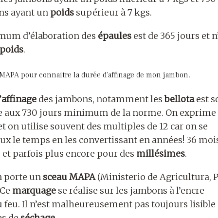
ns ayant un
poids
supérieur à 7 kgs.
mum d’élaboration des
épaules
est de 365 jours et n
poids
.
u MAPA pour connaitre la durée d’affinage de mon jambon.
’affinage
des jambons, notamment les
bellota
est s
e aux 730 jours minimum de la norme. On exprime 
t on utilise souvent des multiples de 12 car on se
ux le temps en les convertissant en années! 36 moi
 et parfois plus encore pour des
millésimes
.
 porte un
sceau MAPA
(Ministerio de Agricultura, 
 Ce
marquage
se réalise sur les jambons à l’encre
u feu. Il n’est malheureusement pas toujours lisible
es de
séchage
.