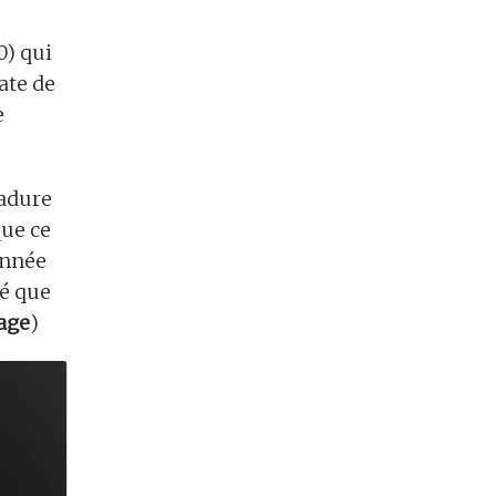
0) qui
ate de
e
adure
que ce
année
né que
nage
)