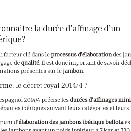
inage jambon ibérique
nnaitre la durée d’affinage d’un
érique?
n facteur clé dans le
processus d’élaboration
des ja
n gage de
qualité
. Il est donc important de savoir déc
mations présentes sur le
jambon
.
rme, le décret royal 2014/4 ?
 espagnol 2014/4 précise les
durées d’affinages min
 épaules ibériques suivant leurs catégories et leurs 
imum d’
élaboration des jambons ibérique bellota
es
les jambons ayant un poids inférieur à 7 kgs et 730