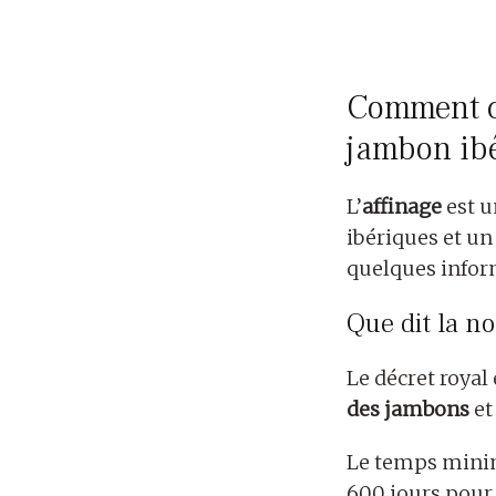
connaitre temps aff
Comment co
jambon ib
L’
affinage
est u
ibériques et u
quelques infor
Que dit la no
Le décret royal
des jambons
et
Le temps min
600 jours pour 