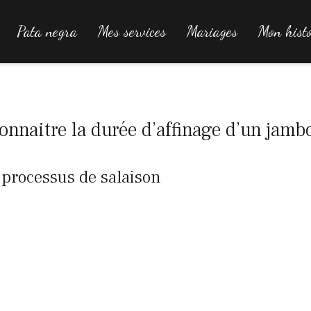
Pata negra
Mes services
Mariages
Mon histo
nnaitre la durée d’affinage d’un jamb
e processus de salaison