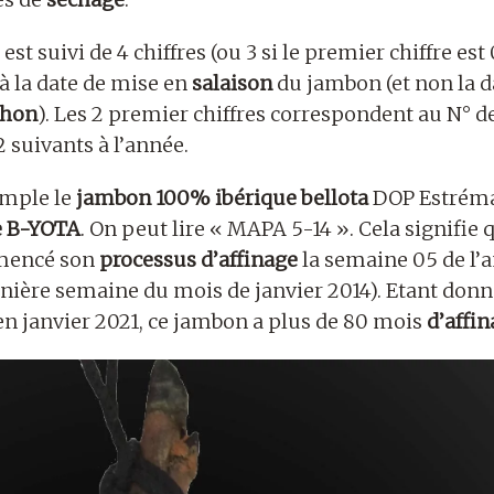
t suivi de 4 chiffres (ou 3 si le premier chiffre est 
à la date de mise en
salaison
du jambon (et non la d
chon
). Les 2 premier chiffres correspondent au N° d
2 suivants à l’année.
emple le
jambon 100% ibérique bellota
DOP Estrém
e B-YOTA
. On peut lire « MAPA 5-14 ». Cela signifie 
mencé son
processus d’affinage
la semaine 05 de l’
ernière semaine du mois de janvier 2014). Etant don
 janvier 2021, ce jambon a plus de 80 mois
d’affi