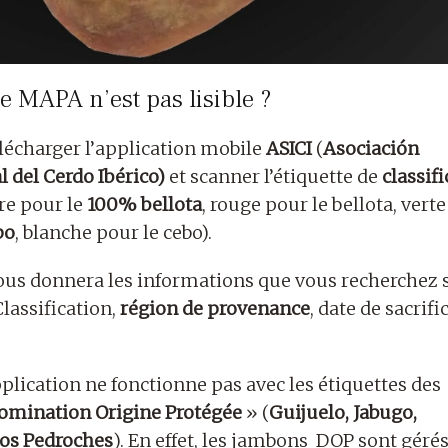
le MAPA n’est pas lisible ?
lécharger l’application mobile
ASICI
(
Asociación
l del Cerdo Ibérico)
et scanner l’étiquette de
classif
re pour le
100% bellota
, rouge pour le bellota, vert
po
, blanche pour le cebo).
us donnera les informations que vous recherchez 
lassification,
région de provenance
, date de sacrifi
plication ne fonctionne pas avec les étiquettes des
omination Origine Protégée
» (
Guijuelo, Jabugo,
os Pedroches
). En effet, les jambons DOP sont géré