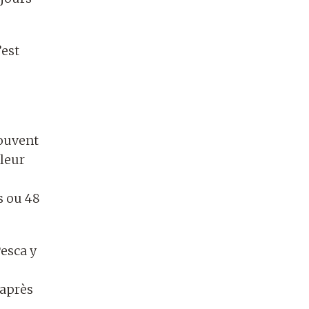
’est
ouvent
leur
s ou 48
Pesca y
 après