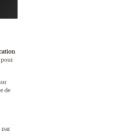
ication
e pour
sur
ce de
s par